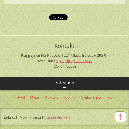
Kontakt
Ráj pejsků
Na Radouči 1221
Mladá Boleslav
293 01
326713063
rajpejsk
u@seznam
.cz
IČO: 64725553
Kategorie
Úvod
O nás
Kontakt
Novinky
Smluvní podmínky
Zobrazit:
Mobilní verzi
|
Standardní verzi