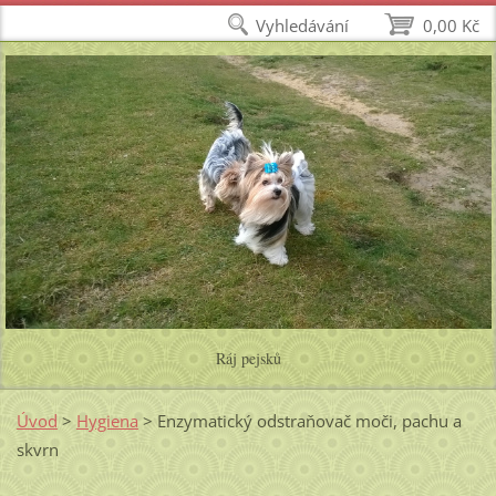
Vyhledávání
0,00 Kč
Ráj pejsků
Úvod
>
Hygiena
>
Enzymatický odstraňovač moči, pachu a
skvrn