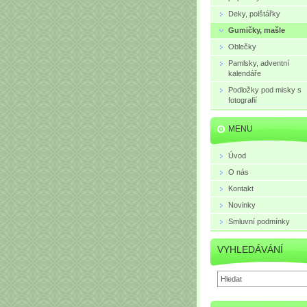
Deky, polštářky
Gumičky, mašle
Oblečky
Pamlsky, adventní
kalendáře
Podložky pod misky s
fotografií
MENU
Úvod
O nás
Kontakt
Novinky
Smluvní podmínky
VYHLEDÁVÁNÍ