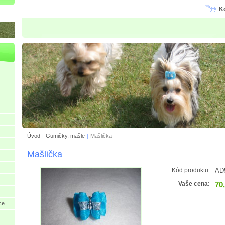
K
Úvod
|
Gumičky, mašle
|
Mašlička
Mašlička
AD
Kód produktu:
70
Vaše cena:
ce