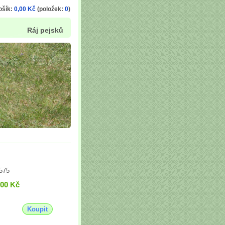
ošík:
0,00 Kč
(položek:
0
)
Ráj pejsků
575
,00 Kč
Koupit