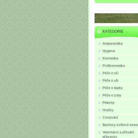
KATEGORIE
Antiparazitika
Hygiena
Kosmetika
Profikosmetika
Péče o oči
Péče o uši
Péče o tlapky
Péče o zuby
Pelechy
Hračky
Cestování
Bachovy květové esen
Veterinární a přírodní
přípravky