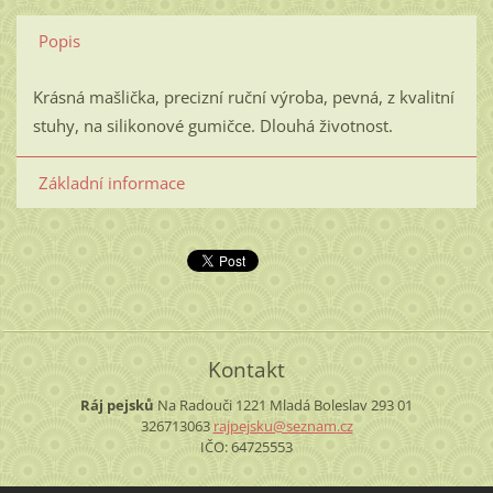
Popis
Krásná mašlička, precizní ruční výroba, pevná, z kvalitní
stuhy, na silikonové gumičce. Dlouhá životnost.
Základní informace
Kontakt
Ráj pejsků
Na Radouči 1221
Mladá Boleslav
293 01
326713063
rajpejsk
u@seznam
.cz
IČO: 64725553