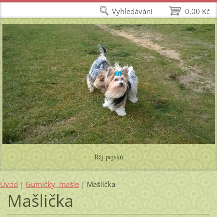
Vyhledávání
0,00 Kč
Ráj pejsků
Úvod
|
Gumičky, mašle
|
Mašlička
Mašlička