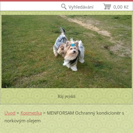
Vyhledávání
0,00 Kč
Ráj pejsků
Úvod
>
Kosmetika
>
MENFORSAM Ochranný kondicionér s
norkovým olejem