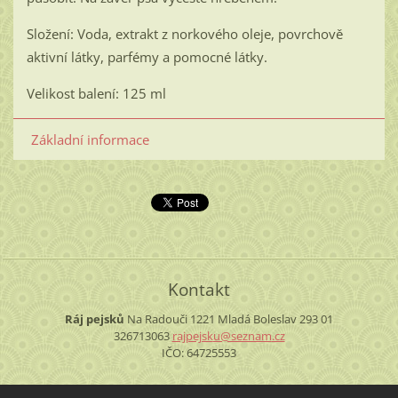
Složení: Voda, extrakt z norkového oleje, povrchově
aktivní látky, parfémy a pomocné látky.
Velikost balení: 125 ml
Základní informace
Kontakt
Ráj pejsků
Na Radouči 1221
Mladá Boleslav
293 01
326713063
rajpejsk
u@seznam
.cz
IČO: 64725553