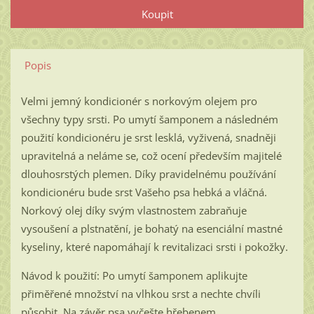
Popis
Velmi jemný kondicionér s norkovým olejem pro
všechny typy srsti. Po umytí šamponem a následném
použití kondicionéru je srst lesklá, vyživená, snadněji
upravitelná a neláme se, což ocení především majitelé
dlouhosrstých plemen. Díky pravidelnému používání
kondicionéru bude srst Vašeho psa hebká a vláčná.
Norkový olej díky svým vlastnostem zabraňuje
vysoušení a plstnatění, je bohatý na esenciální mastné
kyseliny, které napomáhají k revitalizaci srsti i pokožky.
Návod k použití: Po umytí šamponem aplikujte
přiměřené množství na vlhkou srst a nechte chvíli
působit. Na závěr psa vyčešte hřebenem.